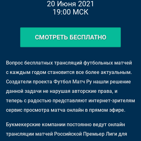
20 Июня 2021
19:00 МСК
СМОТРЕТЬ БЕСПЛАТНО
Вопрос бесплатных трансляций футбольных матчей
с каждым годом становится все более актуальным.
Создатели проекта
Футбол Матч Ру
нашли решение
данной задачи не нарушая авторские права, и
теперь с радостью представляют интернет-зрителям
сервис просмотра матча онлайн в прямом эфире.
Букмекерские компании постоянно ведут онлайн
трансляции матчей Российской Премьер Лиги для