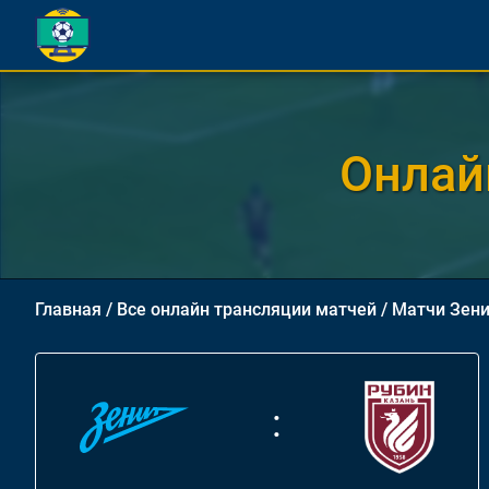
Онлай
Главная
/
Все онлайн трансляции матчей
/
Матчи Зен
: