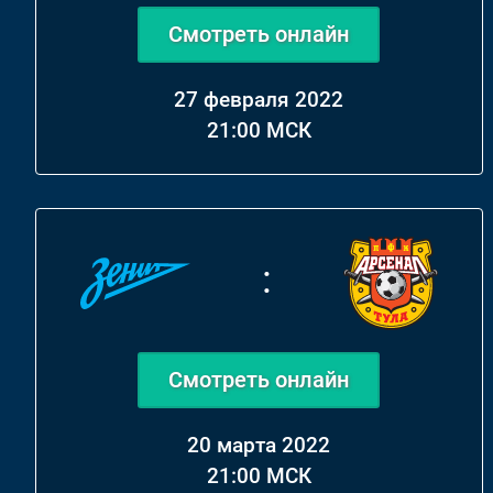
Смотреть онлайн
27 февраля 2022
21:00 МСК
:
Смотреть онлайн
20 марта 2022
21:00 МСК